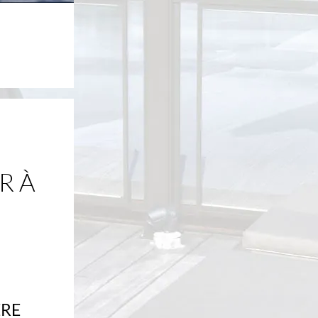
R À
ÈRE