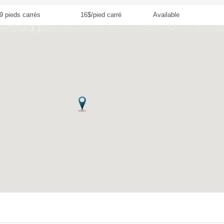
9 pieds carrés
16$/pied carré
Available