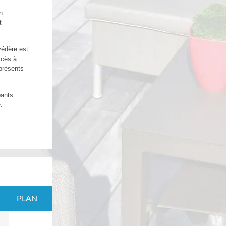
n
t
védère est
ccès à
 présents
pants
.
PLAN