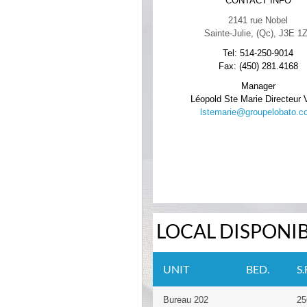
CONTACT INFO
2141 rue Nobel
Sainte-Julie, (Qc), J3E 1
Tel: 514-250-9014
Fax: (450) 281.4168
Manager
Léopold Ste Marie Directeur 
lstemarie@groupelobato.c
LOCAL DISPONI
UNIT
BED.
S.
Bureau 202
25