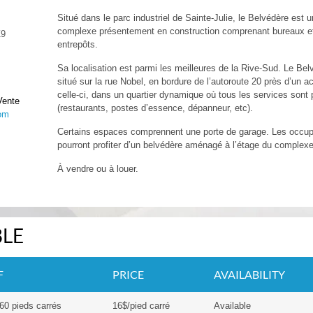
Situé dans le parc industriel de Sainte-Julie, le Belvédère est u
complexe présentement en construction comprenant bureaux e
Z9
entrepôts.
Sa localisation est parmi les meilleures de la Rive-Sud. Le Bel
situé sur la rue Nobel, en bordure de l’autoroute 20 près d’un a
celle-ci, dans un quartier dynamique où tous les services sont
Vente
(restaurants, postes d’essence, dépanneur, etc).
om
Certains espaces comprennent une porte de garage. Les occu
pourront profiter d’un belvédère aménagé à l’étage du complexe
À vendre ou à louer.
BLE
F
PRICE
AVAILABILITY
60 pieds carrés
16$/pied carré
Available